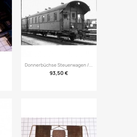
Vorschau

Donnerbüchse Steuerwagen /...
93,50 €