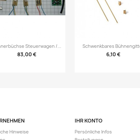
Vorschau
Vorschau


nerbüchse Steuerwagen /...
Schwenkbares Bühnengitt
83,00 €
6,10 €
RNEHMEN
IHR KONTO
iche Hinweise
Persönliche Infos
uns
Bestellungen