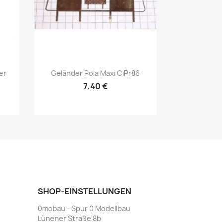
Vorschau

er
Geländer Pola Maxi CiPr86
7,40 €
SHOP-EINSTELLUNGEN
0mobau - Spur 0 Modellbau
Lünener Straße 8b