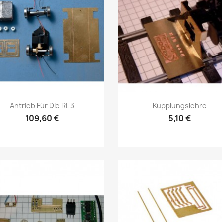
Vorschau
Vorschau


Antrieb Für Die RL 3
Kupplungslehre
109,60 €
5,10 €