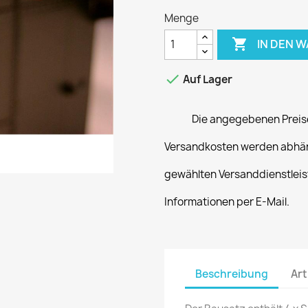
Menge

IN DEN 

Auf Lager
Die angegebenen Preise
Versandkosten werden abhän
gewählten Versanddienstleist
Informationen per E-Mail.
Beschreibung
Art