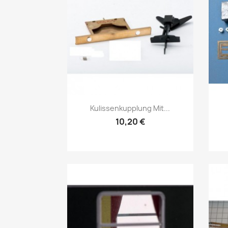
Vorschau

Kulissenkupplung Mit...
10,20 €