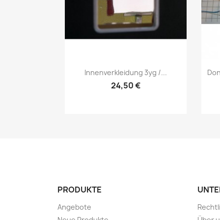
Vorschau

Innenverkleidung 3yg /...
Don
24,50 €
PRODUKTE
UNTE
Angebote
Rechtl
Neue Produkte
Über 