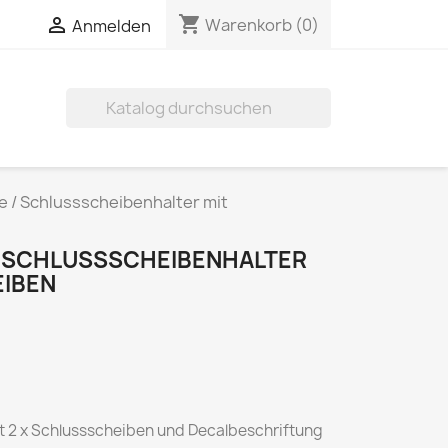
shopping_cart

Warenkorb
(0)
Anmelden

 / Schlussscheibenhalter mit
 SCHLUSSSCHEIBENHALTER
EIBEN
it 2 x Schlussscheiben und Decalbeschriftung