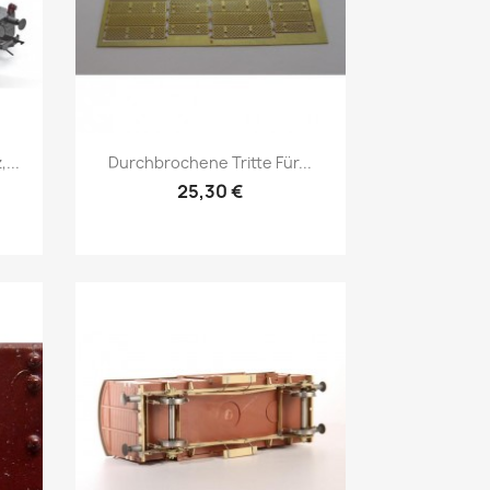
Vorschau

...
Durchbrochene Tritte Für...
25,30 €