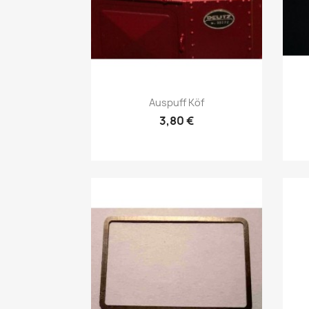
Vorschau

Auspuff Köf
3,80 €