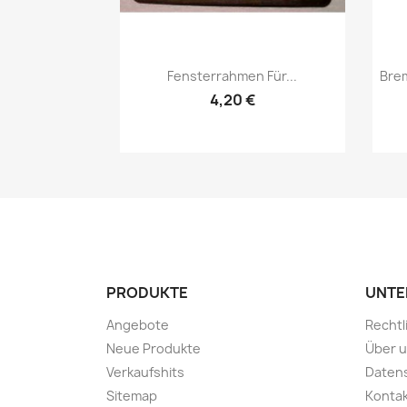
Vorschau

Fensterrahmen Für...
Bre
4,20 €
PRODUKTE
UNTE
Angebote
Rechtl
Neue Produkte
Über 
Verkaufshits
Daten
Sitemap
Kontak