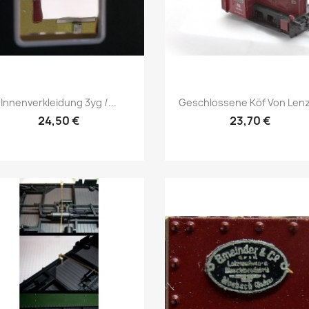
Vorschau
Vorschau


Innenverkleidung 3yg /...
Geschlossene Köf Von Lenz,
24,50 €
23,70 €