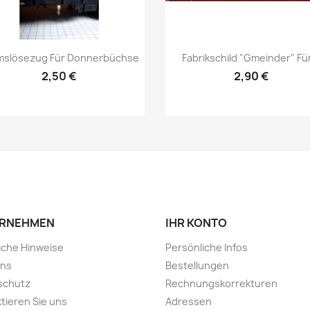
Vorschau
Vorschau


mslösezug Für Donnerbüchse
Fabrikschild "Gmeinder" Für
2,50 €
2,90 €
RNEHMEN
IHR KONTO
iche Hinweise
Persönliche Infos
uns
Bestellungen
schutz
Rechnungskorrekturen
tieren Sie uns
Adressen