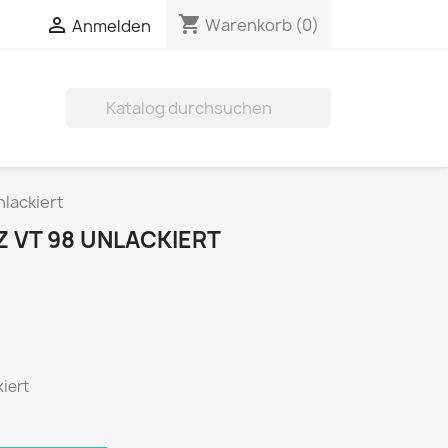
shopping_cart

Warenkorb
(0)
Anmelden

nlackiert
Z VT 98 UNLACKIERT
kiert