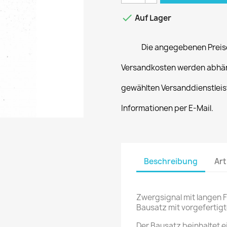

Auf Lager
Die angegebenen Preise
Versandkosten werden abhän
gewählten Versanddienstleist
Informationen per E-Mail.
Beschreibung
Art
Zwergsignal mit langen Fl
Bausatz mit vorgefertigt
Der Bausatz beinhaltet ei