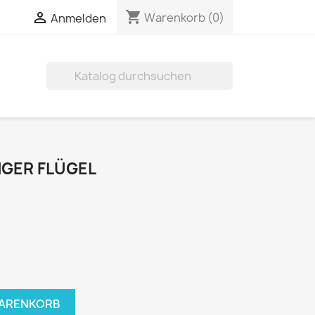
shopping_cart

Warenkorb
(0)
Anmelden

GER FLÜGEL
WARENKORB