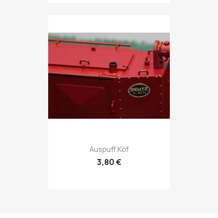
Auspuff Köf
3,80 €