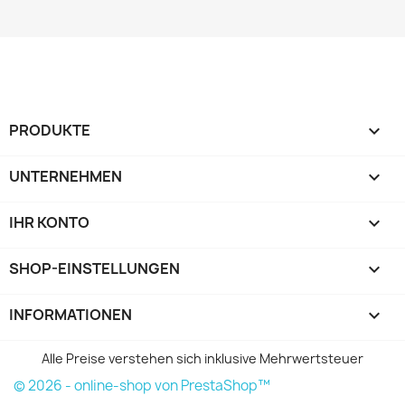
PRODUKTE

UNTERNEHMEN

IHR KONTO

SHOP-EINSTELLUNGEN
keyboard_arrow_down
INFORMATIONEN

Alle Preise verstehen sich inklusive Mehrwertsteuer
© 2026 - online-shop von PrestaShop™