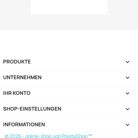
PRODUKTE

UNTERNEHMEN

IHR KONTO

SHOP-EINSTELLUNGEN
keyboard_arrow_down
INFORMATIONEN

© 2026 - online-shop von PrestaShop™