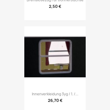
2,50 €
Innenverkleidung 3yg / 1. /...
26,70 €