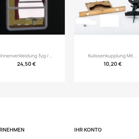
Vorschau
Vorschau


Innenverkleidung 3yg /...
Kulissenkupplung Mit...
24,50 €
10,20 €
RNEHMEN
IHR KONTO