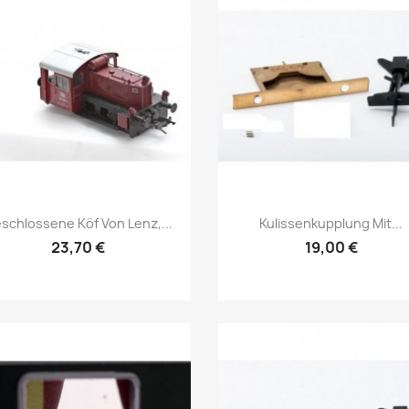
Vorschau
Vorschau


schlossene Köf Von Lenz,...
Kulissenkupplung Mit...
23,70 €
19,00 €