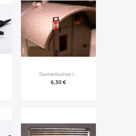
Vorschau

Donnerbüchse /...
6,30 €