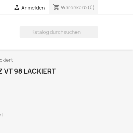
shopping_cart

Warenkorb
(0)
Anmelden

ckiert
Z VT 98 LACKIERT
rt