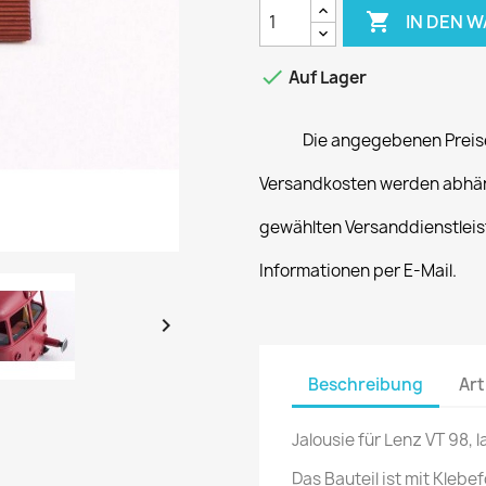

IN DEN 

Auf Lager
Die angegebenen Preise
Versandkosten werden abhän
gewählten Versanddienstleist
Informationen per E-Mail.

Beschreibung
Art
Jalousie für Lenz VT 98, l
Das Bauteil ist mit Klebe