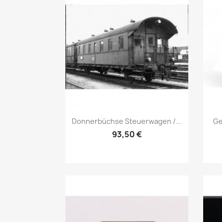
Vorschau

Donnerbüchse Steuerwagen /...
Ge
93,50 €