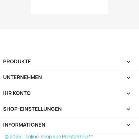
PRODUKTE

UNTERNEHMEN

IHR KONTO

SHOP-EINSTELLUNGEN
keyboard_arrow_down
INFORMATIONEN

© 2026 - online-shop von PrestaShop™