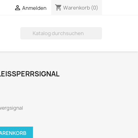
shopping_cart

Warenkorb
(0)
Anmelden

LEISSPERRSIGNAL
wergsignal
WARENKORB