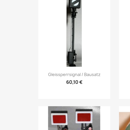
Vorschau

Gleissperrsignal / Bausatz
60,10 €