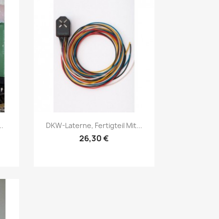
Vorschau

.
DKW-Laterne, Fertigteil Mit...
26,30 €