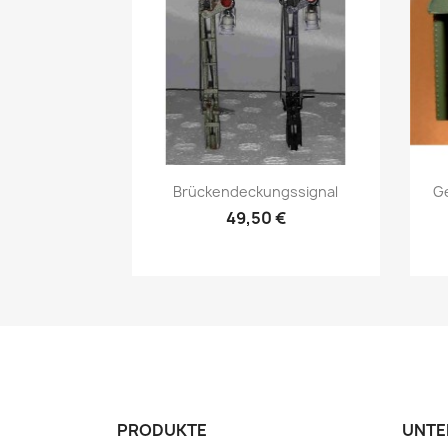
Vorschau

Brückendeckungssignal
G
49,50 €
PRODUKTE
UNTE