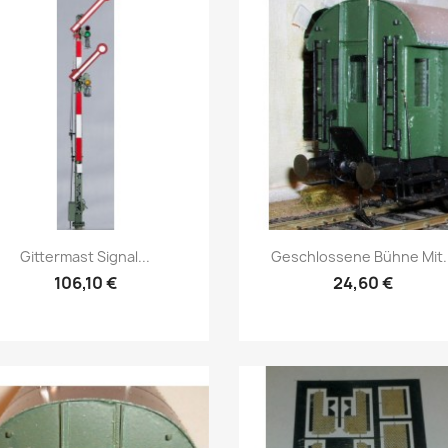
Vorschau
Vorschau


Gittermast Signal...
Geschlossene Bühne Mit..
106,10 €
24,60 €