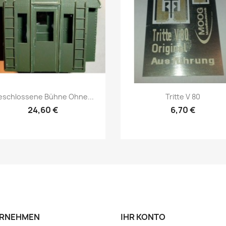
Vorschau
Vorschau


eschlossene Bühne Ohne...
Tritte V 80
24,60 €
6,70 €
RNEHMEN
IHR KONTO