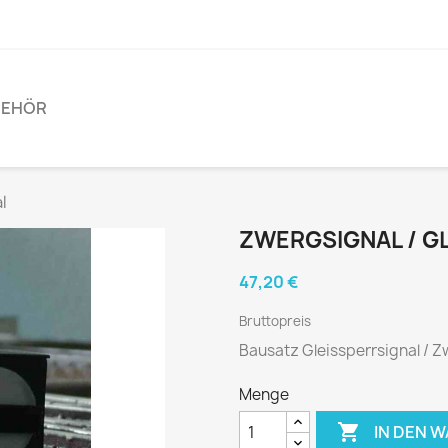
BEHÖR
l
ZWERGSIGNAL / G
47,20 €
Bruttopreis
Bausatz Gleissperrsignal / Z
Menge

IN DEN 